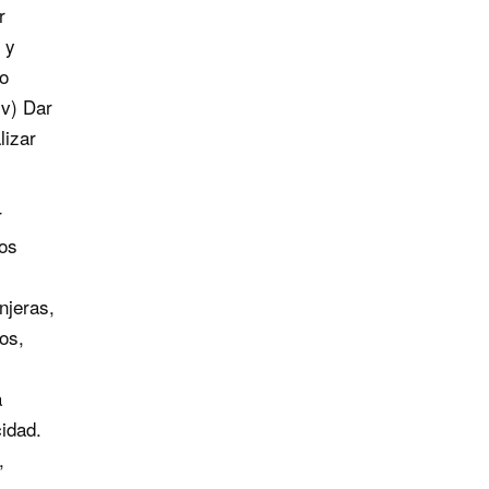
r
 y
o
iv) Dar
lizar
r
los
njeras,
os,
a
idad.
,