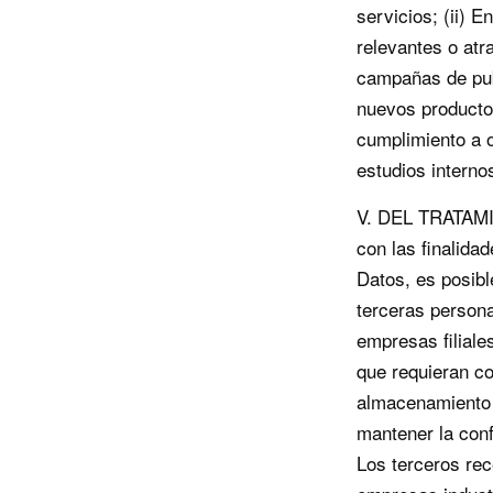
servicios; (ii) E
relevantes o atr
campañas de publ
nuevos productos
cumplimiento a ob
estudios intern
V. DEL TRATAMI
con las finalida
Datos, es posibl
terceras persona
empresas filiale
que requieran co
almacenamiento d
mantener la conf
Los terceros rec