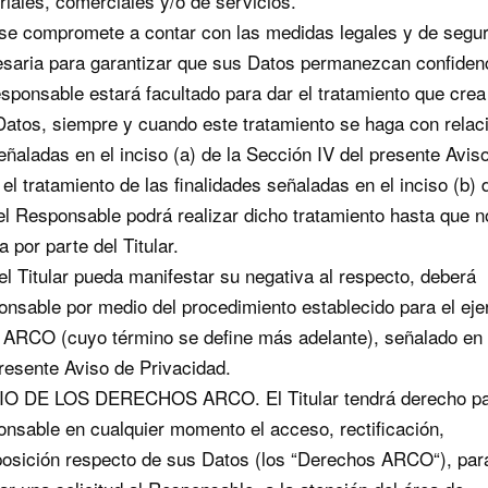
iales, comerciales y/o de servicios.
se compromete a contar con las medidas legales y de segur
esaria para garantizar que sus Datos permanezcan confiden
sponsable estará facultado para dar el tratamiento que crea
atos, siempre y cuando este tratamiento se haga con relac
señaladas en el inciso (a) de la Sección IV del presente Avis
el tratamiento de las finalidades señaladas en el inciso (b) 
el Responsable podrá realizar dicho tratamiento hasta que n
a por parte del Titular.
el Titular pueda manifestar su negativa al respecto, deberá
ponsable por medio del procedimiento establecido para el eje
 ARCO (cuyo término se define más adelante), señalado en 
resente Aviso de Privacidad.
IO DE LOS DERECHOS ARCO. El Titular tendrá derecho p
ponsable en cualquier momento el acceso, rectificación,
posición respecto de sus Datos (los “Derechos ARCO“), para