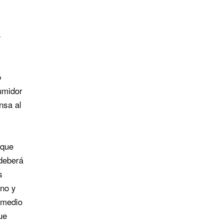
S
o
umidor
nsa al
que
 deberá
s
rno y
o medio
ue