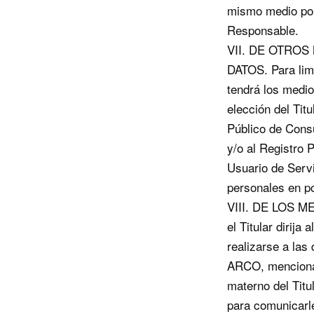
mismo medio por e
Responsable.
VII. DE OTROS
DATOS. Para limi
tendrá los medio
elección del Titu
Público de Cons
y/o al Registro 
Usuario de Servi
personales en po
VIII. DE LOS 
el Titular dirij
realizarse a las
ARCO, mencionand
materno del Titul
para comunicarle