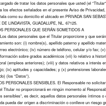
cargado de tratar los datos personales que usted (el “Titular
a los efectos señalados en el presente Aviso de Privacidad, 
ñala como su domicilio el ubicado en PRIVADA SAN SEBA
 DE LINDAVISTA, GUADALUPE, NL. 67125.
ATOS PERSONALES QUE SERÁN SOMETIDOS A
s datos personales que el Titular proporcione y que serán
miento son: (i) nombre(s), apellido paterno y apellido matern
correo electrónico; (iv) número de teléfono, celular y/o fax; (v)
información sobre grados académicos (vii) lo relativo a histori
al (empleos anteriores); (viii) y datos relativos a interés e
jo; (ix) aptitudes y capacidades; y (x) pretensiones laborale
do) (los “Datos”).
TOS PERSONALES SENSIBLES. El Responsable no solicitar
el Titular no proporcionará en ningún momento al Responsab
s sensibles”, es decir, aquellos datos personales íntimos o
bida pueda dar origen a discriminación o conlleve un riesgo g