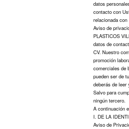
datos personales
contacto con Ust
relacionada con 
Aviso de privac
PLASTICOS VILL
datos de contac
CV. Nuestro comp
promoción labora
comerciales de 
pueden ser de tu
deberás de leer 
Salvo para cumpl
ningún tercero.
A continuación el
I. DE LA IDENT
Aviso de Priva