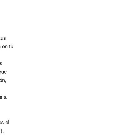
tus
 en tu
s
que
ón,
s a
s el
),