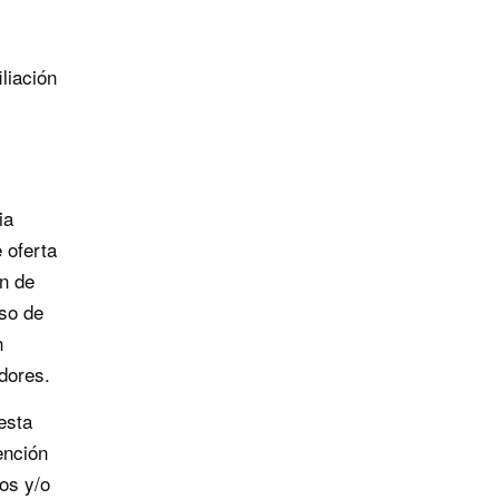
iliación
ia
 oferta
ón de
aso de
n
adores.
esta
ención
os y/o