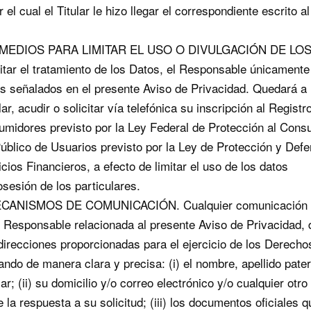
l cual el Titular le hizo llegar el correspondiente escrito al
 MEDIOS PARA LIMITAR EL USO O DIVULGACIÓN DE LO
tar el tratamiento de los Datos, el Responsable únicamente
s señalados en el presente Aviso de Privacidad. Quedará a
lar, acudir o solicitar vía telefónica su inscripción al Registr
umidores previsto por la Ley Federal de Protección al Cons
Público de Usuarios previsto por la Ley de Protección y Defe
cios Financieros, a efecto de limitar el uso de los datos
sesión de los particulares.
MECANISMOS DE COMUNICACIÓN. Cualquier comunicación 
a al Responsable relacionada al presente Aviso de Privacidad,
 direcciones proporcionadas para el ejercicio de los Derecho
o de manera clara y precisa: (i) el nombre, apellido pate
ar; (ii) su domicilio y/o correo electrónico y/o cualquier otr
 la respuesta a su solicitud; (iii) los documentos oficiales q