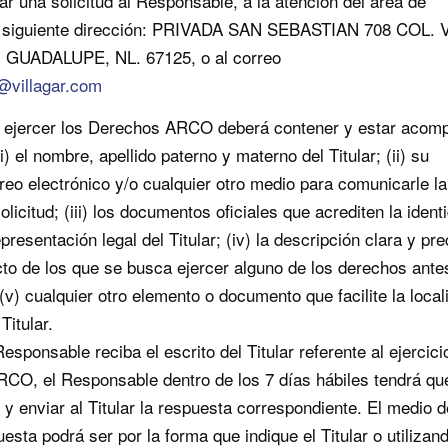
ar una solicitud al Responsable, a la atención del área de
la siguiente dirección: PRIVADA SAN SEBASTIAN 708 COL.
 GUADALUPE, NL. 67125, o al correo
@villagar.com
ra ejercer los Derechos ARCO deberá contener y estar acom
(i) el nombre, apellido paterno y materno del Titular; (ii) su
rreo electrónico y/o cualquier otro medio para comunicarle la
licitud; (iii) los documentos oficiales que acrediten la ident
presentación legal del Titular; (iv) la descripción clara y pr
to de los que se busca ejercer alguno de los derechos ante
v) cualquier otro elemento o documento que facilite la local
Titular.
sponsable reciba el escrito del Titular referente al ejercici
CO, el Responsable dentro de los 7 días hábiles tendrá qu
 y enviar al Titular la respuesta correspondiente. El medio d
esta podrá ser por la forma que indique el Titular o utilizand