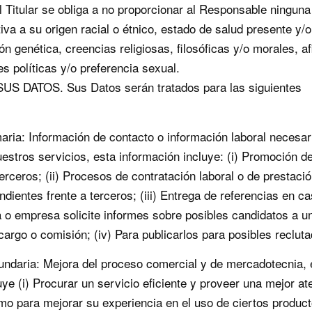
El Titular se obliga a no proporcionar al Responsable ninguna
iva a su origen racial o étnico, estado de salud presente y/o
ón genética, creencias religiosas, filosóficas y/o morales, af
es políticas y/o preferencia sexual.
US DATOS. Sus Datos serán tratados para las siguientes
maria: Información de contacto o información laboral necesar
uestros servicios, esta información incluye: (i) Promoción de
terceros; (ii) Procesos de contratación laboral o de prestaci
ndientes frente a terceros; (iii) Entrega de referencias en c
 o empresa solicite informes sobre posibles candidatos a u
 cargo o comisión; (iv) Para publicarlos para posibles reclut
undaria: Mejora del proceso comercial y de mercadotecnia, 
uye (i) Procurar un servicio eficiente y proveer una mejor at
como para mejorar su experiencia en el uso de ciertos product