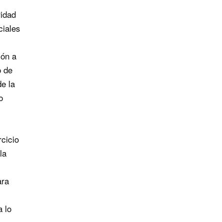
idad
ciales
ión a
o de
de la
o
rcicio
la
ara
 lo