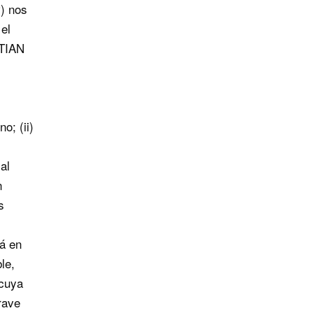
“) nos
el
STIAN
o; (ii)
al
n
s
á en
le,
 cuya
rave