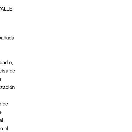
 VALLE
pañada
idad o,
ecisa de
s
ización
o de
e
el
o el