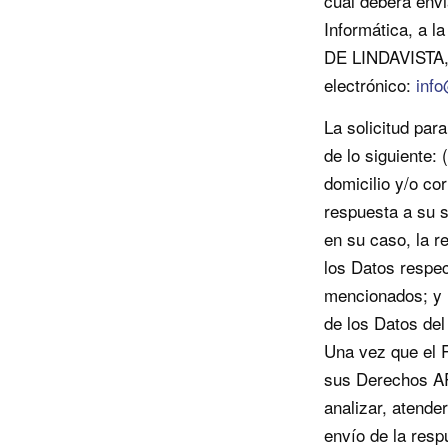
cual deberá envi
Informática, a 
DE LINDAVISTA,
electrónico:
info
La solicitud pa
de lo siguiente: 
domicilio y/o co
respuesta a su so
en su caso, la re
los Datos respec
mencionados; y (
de los Datos del 
Una vez que el Re
sus Derechos AR
analizar, atender
envío de la respu