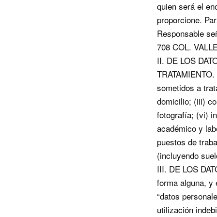
quien será el en
proporcione. Par
Responsable se
708 COL. VALLE
II. DE LOS D
TRATAMIENTO. Lo
sometidos a trata
domicilio; (iii) 
fotografía; (vi) 
académico y labor
puestos de traba
(incluyendo suel
III. DE LOS DA
forma alguna, y 
“datos personale
utilización inde